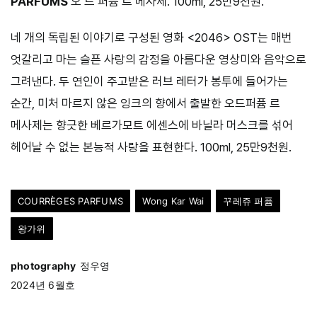
PARFUMS
오 드 퍼퓸 르 메사제. 100ml, 25만9천원.
네 개의 독립된 이야기로 구성된 영화 <2046> OST는 매번
엇갈리고 마는 슬픈 사랑의 감정을 아름다운 영상미와 음악으로
그려낸다. 두 연인이 주고받은 러브 레터가 봉투에 들어가는
순간, 미처 마르지 않은 잉크의 향에서 출발한 오드퍼퓸 르
메사제는 향긋한 베르가모트 에센스에 바닐라 머스크를 섞어
헤어날 수 없는 본능적 사랑을 표현한다. 100ml, 25만9천원.
COURRÈGES PARFUMS
Wong Kar Wai
꾸레쥬 퍼퓸
왕가위
photography
정우영
2024년 6월호