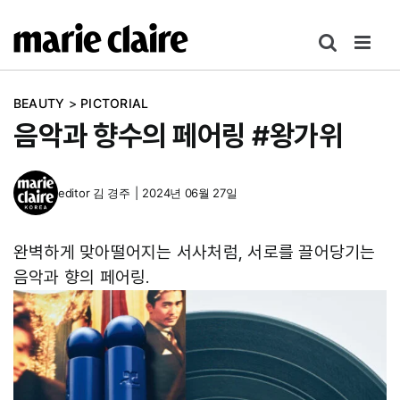
콘
텐
츠
로
BEAUTY
>
PICTORIAL
건
음악과 향수의 페어링 #왕가위
너
뛰
기
editor
김 경주
|
2024년 06월 27일
완벽하게 맞아떨어지는 서사처럼, 서로를 끌어당기는
음악과 향의 페어링.