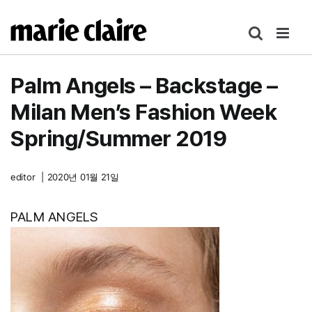
콘
텐
츠
로
Palm Angels – Backstage –
건
너
Milan Men’s Fashion Week
뛰
Spring/Summer 2019
기
editor
|
2020년 01월 21일
PALM ANGELS