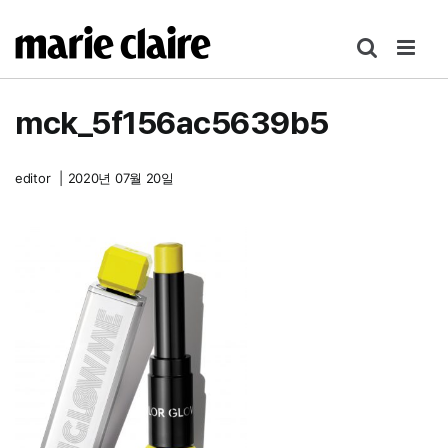
콘
텐
츠
로
mck_5f156ac5639b5
건
너
뛰
editor
|
2020년 07월 20일
기