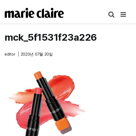
콘
텐
츠
로
mck_5f1531f23a226
건
너
뛰
editor
|
2020년 07월 20일
기