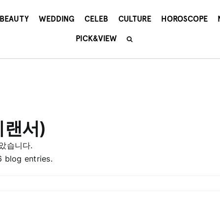
BEAUTY
WEDDING
CELEB
CULTURE
HOROSCOPE
PICK&VIEW
리랜서)
았습니다.
log entries.