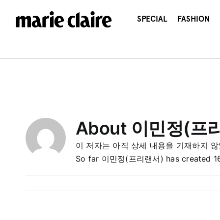
콘
텐
SPECIAL
FASHION
츠
로
건
너
뛰
기
About
이민정(프
이 저자는 아직 상세 내용을 기재하지 않
So far 이민정(프리랜서) has created 16 b