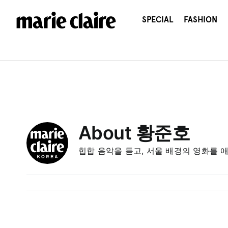
콘
텐
SPECIAL
FASHION
츠
로
건
너
뛰
기
About
황준호
힙합 음악을 듣고, 서울 배경의 영화를 