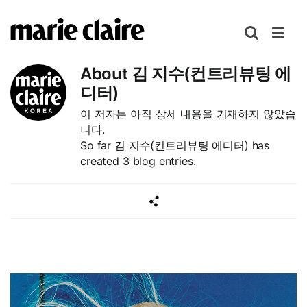
콘
텐
츠
로
About
김 지수(컨트리뷰팅 에
건
디터)
너
이 저자는 아직 상세 내용을 기재하지 않았습
뛰
니다.
기
So far 김 지수(컨트리뷰팅 에디터) has
created 3 blog entries.