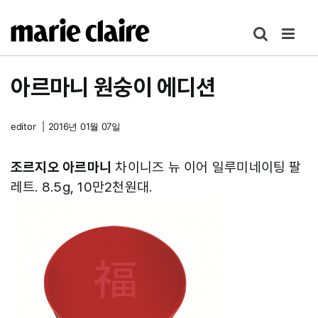
콘
텐
츠
로
아르마니 원숭이 에디션
건
너
뛰
editor
|
2016년 01월 07일
기
조르지오 아르마니
차이니즈 뉴 이어 일루미네이팅 팔
레트. 8.5g, 10만2천원대.