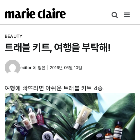
콘
텐
츠
로
BEAUTY
건
트래블 키트, 여행을 부탁해!
너
뛰
기
editor
이 정윤
|
2016년 06월 10일
여행에 빠뜨리면 아쉬운 트래블 키트 4종.