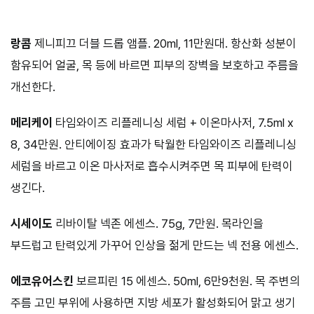
랑콤
제니피끄 더블 드롭 앰플. 20ml, 11만원대. 항산화 성분이
함유되어 얼굴, 목 등에 바르면 피부의 장벽을 보호하고 주름을
개선한다.
메리케이
타임와이즈 리플레니싱 세럼 + 이온마사저, 7.5ml x
8, 34만원. 안티에이징 효과가 탁월한 타임와이즈 리플레니싱
세럼을 바르고 이온 마사저로 흡수시켜주면 목 피부에 탄력이
생긴다.
시세이도
리바이탈 넥존 에센스. 75g, 7만원. 목라인을
부드럽고 탄력있게 가꾸어 인상을 젊게 만드는 넥 전용 에센스.
에코유어스킨
보르피린 15 에센스. 50ml, 6만9천원. 목 주변의
주름 고민 부위에 사용하면 지방 세포가 활성화되어 맑고 생기