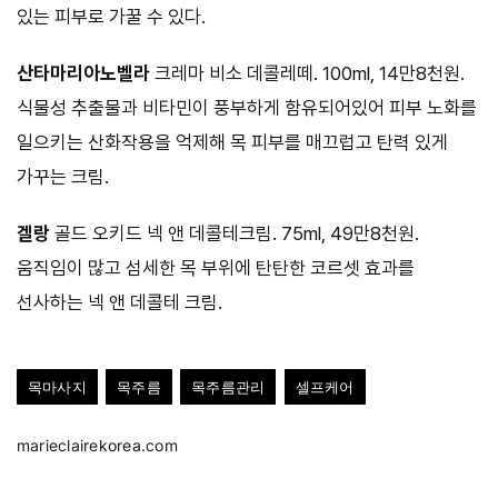
있는 피부로 가꿀 수 있다.
산타마리아노벨라
크레마 비소 데콜레떼. 100ml, 14만8천원.
식물성 추출물과 비타민이 풍부하게 함유되어있어 피부 노화를
일으키는 산화작용을 억제해 목 피부를 매끄럽고 탄력 있게
가꾸는 크림.
겔랑
골드 오키드 넥 앤 데콜테크림. 75ml, 49만8천원.
움직임이 많고 섬세한 목 부위에 탄탄한 코르셋 효과를
선사하는 넥 앤 데콜테 크림.
목마사지
목주름
목주름관리
셀프케어
marieclairekorea.com