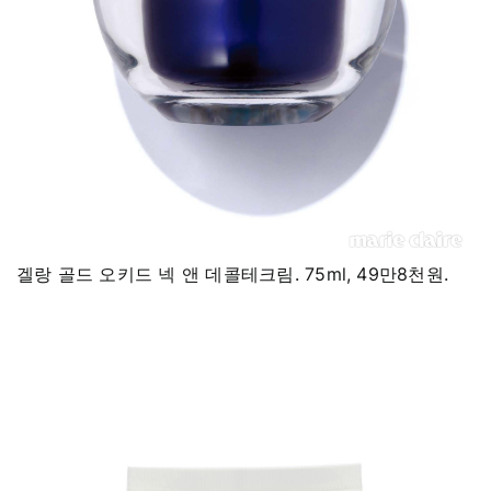
겔랑 골드 오키드 넥 앤 데콜테크림. 75ml, 49만8천원.