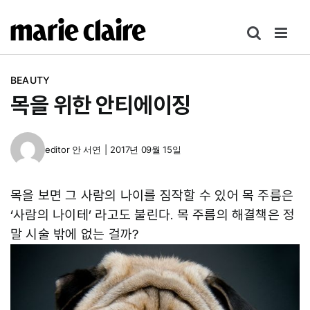
콘
텐
츠
로
BEAUTY
건
목을 위한 안티에이징
너
뛰
기
editor
안 서연
|
2017년 09월 15일
목을 보면 그 사람의 나이를 짐작할 수 있어 목 주름은
‘사람의 나이테’ 라고도 불린다. 목 주름의 해결책은 정
말 시술 밖에 없는 걸까?