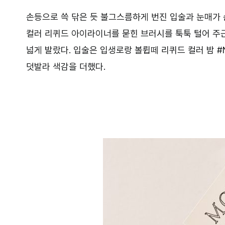
손등으로 쓱 닦은 듯 불그스름하게 번진 입술과 눈매가
컬러 리퀴드 아이라이너를 묻힌 브러시를 툭툭 털어 주근
넓게 발랐다. 입술은 입생로랑 볼륍떼 리퀴드 컬러 밤 #N
덧발라 색감을 더했다.