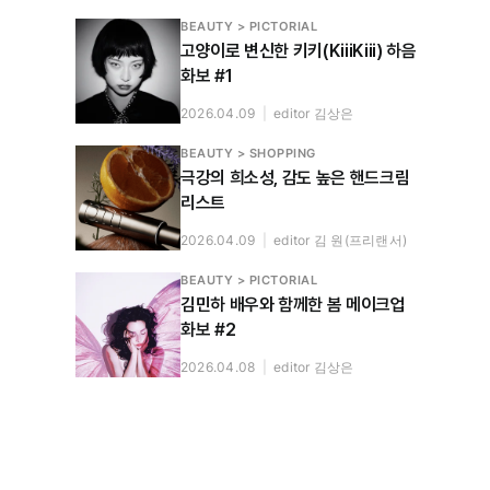
BEAUTY > PICTORIAL
고양이로 변신한 키키(KiiiKiii) 하음
화보 #1
2026.04.09
|
editor 김상은
BEAUTY > SHOPPING
극강의 희소성, 감도 높은 핸드크림
리스트
2026.04.09
|
editor 김 원(프리랜서)
BEAUTY > PICTORIAL
김민하 배우와 함께한 봄 메이크업
화보 #2
2026.04.08
|
editor 김상은