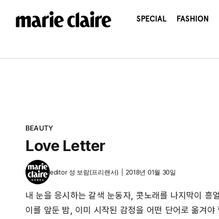
콘
텐
SPECIAL
FASHION
츠
로
건
너
뛰
기
BEAUTY
Love Letter
editor
성 보람(프리랜서)
|
2018년 01월 30일
내 눈을 응시하는 갈색 눈동자, 콧노래를 나지막이 흥
이를 앞둔 밤, 이미 시작된 감정을 어떤 단어로 옮겨야