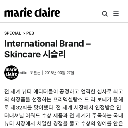
콘
텐
츠
로
SPECIAL
>
PEB
건
International Brand –
너
뛰
Skincare 시슬리
기
editor
조은선
|
2018년 03월 27일
전 세계 뷰티 에디터들이 공정하고 엄격한 심사로 최고
의 화장품을 선정하는 프리덱셀랑스 드 라 보테가 올해
로 제32회를 맞이했다. 전 세계 시장에서 인정받은 인
터내셔널 어워드 수상 제품과 전 세계가 주목하는 국내
뷰티 시장에서 치열한 경쟁을 뚫고 수상의 영예를 안은