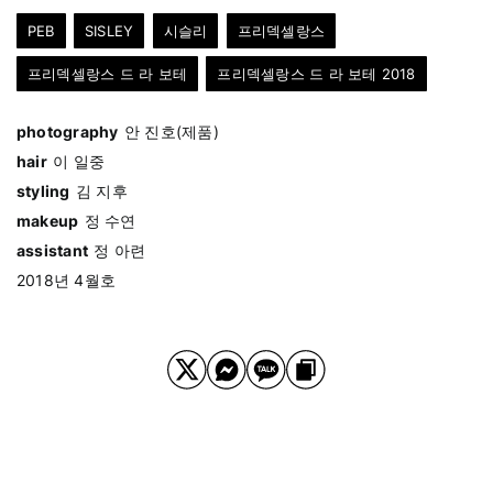
PEB
SISLEY
시슬리
프리덱셀랑스
프리덱셀랑스 드 라 보테
프리덱셀랑스 드 라 보테 2018
photography
안 진호(제품)
hair
이 일중
styling
김 지후
makeup
정 수연
assistant
정 아련
2018년 4월호