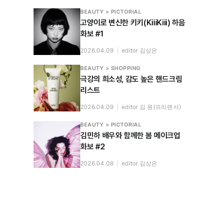
BEAUTY > PICTORIAL
고양이로 변신한 키키(KiiiKiii) 하음
화보 #1
2026.04.09
|
editor 김상은
BEAUTY > SHOPPING
극강의 희소성, 감도 높은 핸드크림
리스트
2026.04.09
|
editor 김 원(프리랜서)
BEAUTY > PICTORIAL
김민하 배우와 함께한 봄 메이크업
화보 #2
2026.04.08
|
editor 김상은