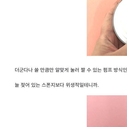
더군다나 쓸 만큼만 알맞게 눌러 짤 수 있는 펌프 방식인
늘 젖어 있는 스폰지보다 위생적일테니까.