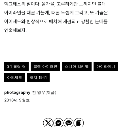
맥그래스의 말이다. 올가을, 고루하게만 느껴지던 블랙
아이라인을 때론 가늘게, 때론 두껍게 그리고, 또 가끔은
아이섀도와 환상적으로 매치해 세련되고 강렬한 눈매를
연출해보자.
3.1 필립 림
블랙 아이라인
소니아 리키엘
아이라이너
아이섀도
코치 1941
photography
전 영우(제품)
2018년 9월호