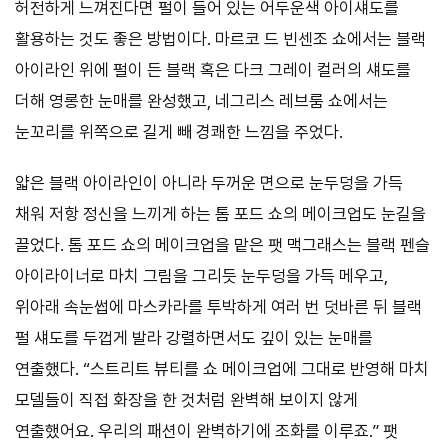
허전하게 느껴진다면 펄이 들어 있는 어두운색 아이섀도를
활용하는 것도 좋은 방법이다. 마르코 드 빈센조 쇼에서는 블랙
아이라인 위에 펄이 든 블랙 혹은 다크 그레이 컬러의 섀도를
더해 영롱한 눈매를 완성했고, 네그리스 레브룸 쇼에서는
눈꼬리를 위쪽으로 길게 빼 경쾌한 느낌을 주었다.
얇은 블랙 아이라인이 아니라 두꺼운 면으로 눈두덩을 가득
채워 저항 정신을 느끼게 하는 톰 포드 쇼의 메이크업도 눈길을
끌었다. 톰 포드 쇼의 메이크업을 맡은 팻 맥그래스는 블랙 펜슬
아이라이너로 마치 그림을 그리듯 눈두덩을 가득 메우고,
위아래 속눈썹에 마스카라를 투박하게 여러 번 덧바른 뒤 블랙
펄 섀도를 두껍게 발라 강렬하면서도 깊이 있는 눈매를
연출했다. “스트리트 뷰티를 쇼 메이크업에 그대로 반영해 마치
모델들이 직접 화장을 한 것처럼 완벽해 보이지 않게
연출했어요. 우리의 패션이 완벽하기에 조화를 이루죠.” 팻