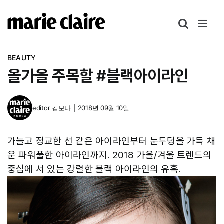
콘
텐
츠
로
BEAUTY
건
올가을 주목할 #블랙아이라인
너
뛰
기
editor
김보나
|
2018년 09월 10일
가늘고 정교한 선 같은 아이라인부터 눈두덩을 가득 채
운 파워풀한 아이라인까지. 2018 가을/겨울 트렌드의
중심에 서 있는 강렬한 블랙 아이라인의 유혹.