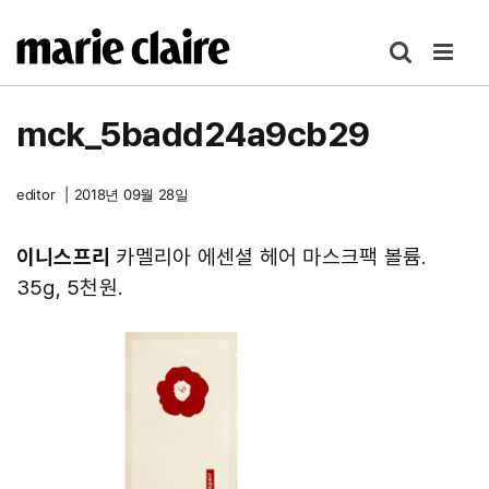
콘
텐
츠
로
mck_5badd24a9cb29
건
너
뛰
editor
|
2018년 09월 28일
기
이니스프리
카멜리아 에센셜 헤어 마스크팩 볼륨.
35g, 5천원.