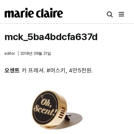
콘
텐
츠
로
mck_5ba4bdcfa637d
건
너
뛰
editor
|
2018년 09월 21일
기
오센트
카 프레셔. #머스키, 4만5천원.