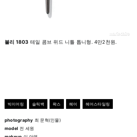
불리 1803
테일 콤브 위드 니틀 톱니형. 4만2천원.
빅이어링
슬릭백
왁스
헤어
헤어스타일링
photography
최 문혁(인물)
model
전 세원
makeup
이 아영