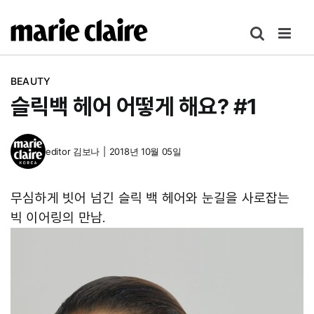
콘
텐
츠
로
BEAUTY
건
슬릭백 헤어 어떻게 해요? #1
너
뛰
기
editor
김보나
|
2018년 10월 05일
무심하게 빗어 넘긴 슬릭 백 헤어와 눈길을 사로잡는
빅 이어링의 만남.