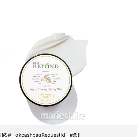
[!@#__okcashbagRequestId__#@!]