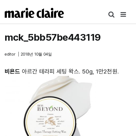
콘
텐
츠
로
mck_5bb57be443119
건
너
뛰
editor
|
2018년 10월 04일
기
비욘드
아르간 테라피 세팅 왁스. 50g, 1만2천원.