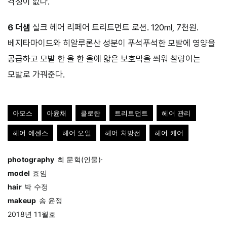
걱정이 없다.
6 더샘
실크 헤어 리페어 트리트먼트 로션. 120ml, 7천원.
베지타마이드와 히알루론산 성분이 푸석푸석한 모발에 영양을
공급하고 모발 한 올 한 올에 얇은 보호막을 씌워 찰랑이는
모발로 가꿔준다.
아모스
아윤채
클로란
트리트먼트
헤어 관리
헤어 에센스
헤어 오일
헤어 처방전
헤어 케어
photography
최 문혁(인물)·
model
효임
hair
박 수정
makeup
송 윤정
2018년 11월호