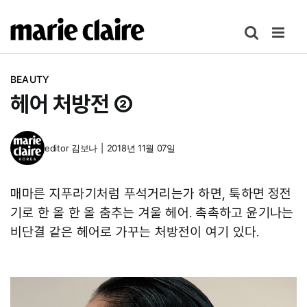
콘
텐
츠
로
BEAUTY
건
헤어 처방전 ②
너
뛰
기
editor
김보나
|
2018년 11월 07일
매마른 지푸라기처럼 푸석거리는가 하면, 툭하면 정전
기로 한 올 한 올 춤추는 겨울 헤어. 촉촉하고 윤기나는
비단결 같은 헤어로 가꾸는 처방전이 여기 있다.