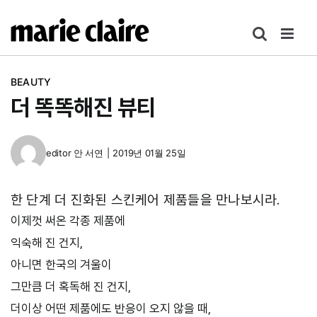
콘
텐
츠
로
BEAUTY
건
더 똑똑해진 뷰티
너
뛰
기
editor
안 서연
|
2019년 01월 25일
한 단계 더 진화된 스킨케어 제품들을 만나보시라.
이제껏 써온 각종 제품에
익숙해 진 건지,
아니면 한국의 겨울이
그만큼 더 혹독해 진 건지,
더이상 어떤 제품에도 반응이 오지 않을 때,