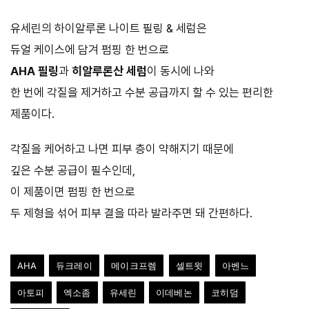
유세린의 하이알루론 나이트 필링 & 세럼은
듀얼 케이스에 담겨 펌핑 한 번으로
AHA 필링
과
히알루론산 세럼
이 동시에 나와
한 번에 각질을 제거하고 수분 공급까지 할 수 있는 편리한
제품이다.
각질을 케어하고 나면 피부 층이 약해지기 때문에
깊은 수분 공급이 필수인데,
이 제품이면 펌핑 한 번으로
두 제형을 섞어 피부 결을 따라 발라주면 돼 간편하다.
AHA
듀크레이
메이크프렘
셀트윗
아벤느
아토피
엑소좀
유세린
이데베논
코히덤