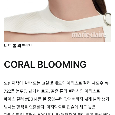
니트 톱
와드로브
CORAL BLOOMING
오렌지색이 살짝 도는 코럴빛 섀도인 아티스트 컬러 섀도우 #I-
722를 눈두덩 넓게 바르고, 같은 톤의 블러셔인 아티스트
페이스 컬러 #B314를 볼 중앙부터 광대뼈까지 넓게 발라 생기
넘치는 혈색을 연출한다. 마지막으로 입술에 채도 높은
아티스트 립 블러쉬 #301을 발라 매력적인 코럴 룩을 완성한다.