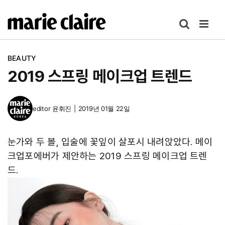
콘
텐
츠
로
BEAUTY
건
2019 스프링 메이크업 트렌드
너
뛰
기
editor
윤휘진
|
2019년 01월 22일
눈가와 두 볼, 입술에 꽃잎이 살포시 내려앉았다. 메이
크업포에버가 제안하는 2019 스프링 메이크업 트렌
드.