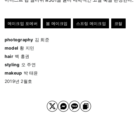
메이크업 포에버
봄 메이크업
스프링 메이크업
코랄
photography
김 희준
model
황 지민
hair
백 홍권
styling
오 주연
makeup
박 태윤
2019년 2월호