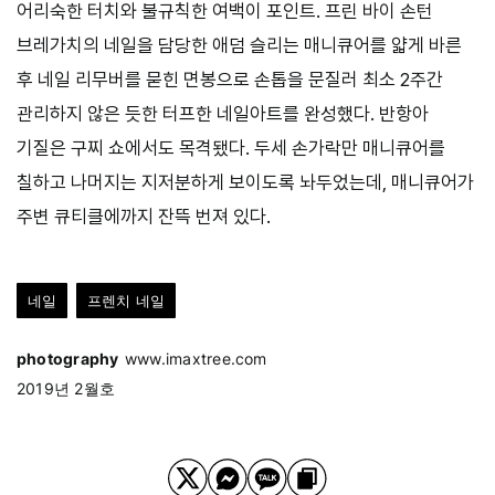
어리숙한 터치와 불규칙한 여백이 포인트. 프린 바이 손턴
브레가치의 네일을 담당한 애덤 슬리는 매니큐어를 얇게 바른
후 네일 리무버를 묻힌 면봉으로 손톱을 문질러 최소 2주간
관리하지 않은 듯한 터프한 네일아트를 완성했다. 반항아
기질은 구찌 쇼에서도 목격됐다. 두세 손가락만 매니큐어를
칠하고 나머지는 지저분하게 보이도록 놔두었는데, 매니큐어가
주변 큐티클에까지 잔뜩 번져 있다.
네일
프렌치 네일
photography
www.imaxtree.com
2019년 2월호