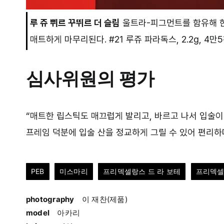
루 쥬 쀠르 꾸뛰르 더 슬림
울트라-피그먼트를 함유해 한
매트하게 마무리된다. #21 루쥬 파라독스, 2.2g, 4만5
심사위원의 평가
“매트한 립스틱도 매끄럽게 발리고, 바르고 나서 입술이
프레임 덕분에 입술 산을 정교하게 그릴 수 있어 편리하다
PEB
미스마리
프리덱셀랑스 드 라 보테
프리덱셀랑
photography
이 재찬(제품)
model
아카리