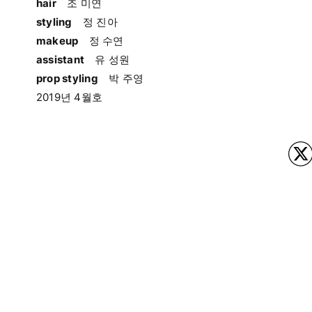
hair
조 미연
styling
정 진아
makeup
정 수연
assistant
유 성원
prop styling
박 주영
2019년 4월호