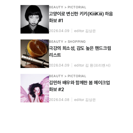
BEAUTY > PICTORIAL
고양이로 변신한 키키(KiiiKiii) 하음
화보 #1
2026.04.09
|
editor 김상은
BEAUTY > SHOPPING
극강의 희소성, 감도 높은 핸드크림
리스트
2026.04.09
|
editor 김 원(프리랜서)
BEAUTY > PICTORIAL
김민하 배우와 함께한 봄 메이크업
화보 #2
2026.04.08
|
editor 김상은