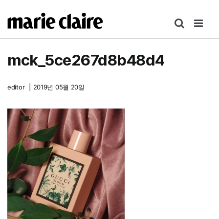
콘
텐
츠
로
mck_5ce267d8b48d4
건
너
뛰
editor
|
2019년 05월 20일
기