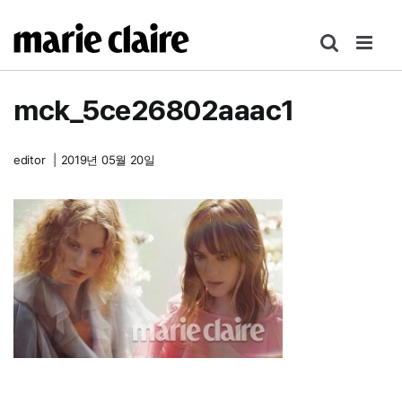
콘
텐
츠
로
mck_5ce26802aaac1
건
너
뛰
editor
|
2019년 05월 20일
기