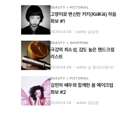
BEAUTY > PICTORIAL
고양이로 변신한 키키(KiiiKiii) 하음
화보 #1
2026.04.09
|
editor 김상은
BEAUTY > SHOPPING
극강의 희소성, 감도 높은 핸드크림
리스트
2026.04.09
|
editor 김 원(프리랜서)
BEAUTY > PICTORIAL
김민하 배우와 함께한 봄 메이크업
화보 #2
2026.04.08
|
editor 김상은