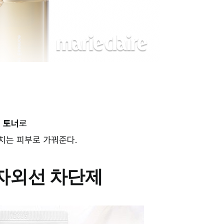
는
토너
로
치는 피부로 가꿔준다.
자외선 차단제