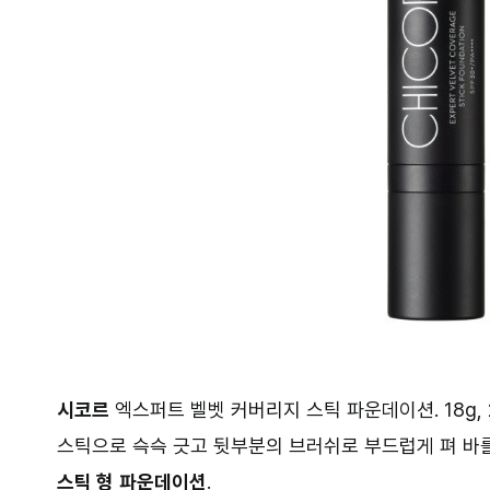
시코르
엑스퍼트 벨벳 커버리지 스틱 파운데이션. 18g, 
스틱으로 슥슥 긋고 뒷부분의 브러쉬로 부드럽게 펴 바를
스틱 형
파운데이션
.