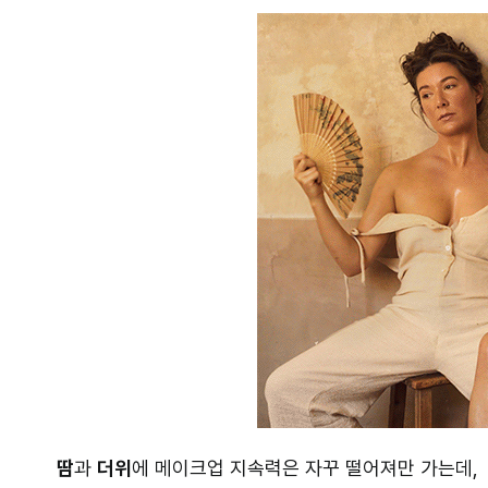
땀
과
더위
에 메이크업 지속력은 자꾸 떨어져만 가는데,