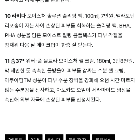
10 라비다
모이스처 솔루션 슬리핑 팩. 100ml, 7만원. 멜라토닌
리포솜이 자는 사이 손상된 피부를 회복하는 슬리핑 팩. BHA,
PHA 성분을 담은 모이스트 필링 콤플렉스가 피부 각질을
잠재워 다음 날 메이크업이 한층 잘 받는다.
11 숨37°
워터-풀 울트라 모이스처 젤 크림. 180ml, 3만8천원.
막 세안한 듯 촉촉한 물방울이 피부를 감싸는 수분 젤 크림.
아쿠아펌TM 성분이 피부 수분 장벽을 강화해 오랜 시간 마르지
않는 수분감을 선사하고, 아보카도 오일이 세라마이드 생성을
촉진해 외부 자극에 손상된 피부를 진정시킨다.
7월뷰티
SNP
라비다
불리1803
뷰티신상