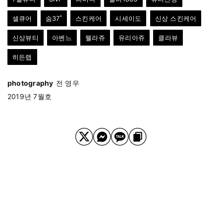
셀큐어
숨37˚
스킨케어
시세이도
신상 스킨케어
신상뷰티
아벤느
웰라쥬
유리아쥬
클라뷰
히든랩
photography
전 영우
2019년 7월호