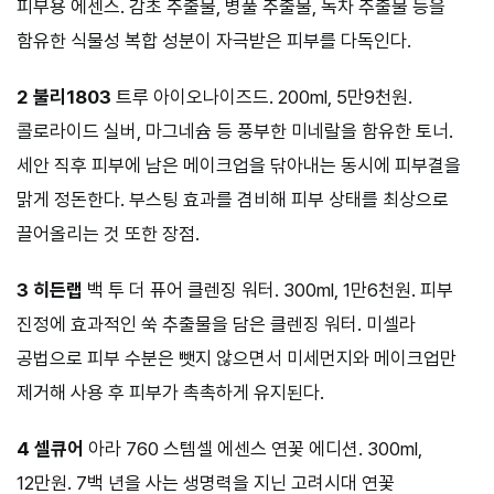
피부용 에센스. 감초 추출물, 병풀 추출물, 녹차 추출물 등을
함유한 식물성 복합 성분이 자극받은 피부를 다독인다.
2 불리1803
트루 아이오나이즈드. 200ml, 5만9천원.
콜로라이드 실버, 마그네슘 등 풍부한 미네랄을 함유한 토너.
세안 직후 피부에 남은 메이크업을 닦아내는 동시에 피부결을
맑게 정돈한다. 부스팅 효과를 겸비해 피부 상태를 최상으로
끌어올리는 것 또한 장점.
3 히든랩
백 투 더 퓨어 클렌징 워터. 300ml, 1만6천원. 피부
진정에 효과적인 쑥 추출물을 담은 클렌징 워터. 미셀라
공법으로 피부 수분은 뺏지 않으면서 미세먼지와 메이크업만
제거해 사용 후 피부가 촉촉하게 유지된다.
4 셀큐어
아라 760 스템셀 에센스 연꽃 에디션. 300ml,
12만원. 7백 년을 사는 생명력을 지닌 고려시대 연꽃