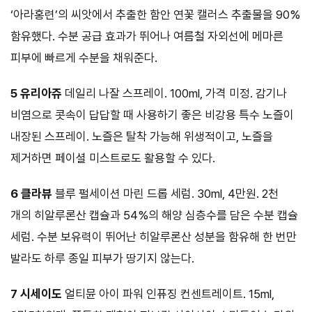
‘아라홍련’의 씨앗에서 추출한 함안 연꽃 캘러스 추출물을 90%
함유했다. 수분 공급 효과가 뛰어나 여름철 자외선에 메마른
피부에 빠르게 수분을 채워준다.
5 유리아쥬
데일리 나잘 스프레이. 100ml, 가격 미정. 감기나
비염으로 콧속이 답답할 때 사용하기 좋은 비강용 특수 노즐이
내장된 스프레이. 노즐은 탈착 가능해 위생적이고, 노즐을
제거하면 페이셜 미스트로도 활용할 수 있다.
6 클라뷰
블루 펄세이션 마린 드롭 세럼. 30ml, 4만원. 2천
개의 히알루론산 캡슐과 54%의 해양 심층수를 담은 수분 캡슐
세럼. 수분 보유력이 뛰어난 히알루론산 성분을 함유해 한 번만
발라도 하루 종일 피부가 땅기지 않는다.
7 시세이도
얼티뮨 아이 파워 인퓨징 컨센트레이트. 15ml,