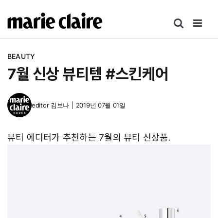
콘
텐
츠
로
BEAUTY
건
7월 신상 뷰티템 #스킨케어
너
뛰
기
editor
김보나
|
2019년 07월 01일
뷰티 에디터가 추천하는 7월의 뷰티 신상품.