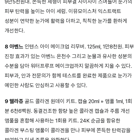
9만5천원대. 쫀득한 제형이 피부결 사이사이 스며들어 눈가의
피부 탄력을 높이는 아이 세럼. 이뮤모이스처 익스트랙트
성분이 연약한 눈가에 활력을 더하고, 칙칙한 눈가를 환하게
개선한다.
8 아벤느
인텐스 아이 메이크업 리무버. 125ml, 1만8천원. 피부
진정 효과가 있는 아벤느 온천수 그리고 눈물과 유사한 성분의
수분을 담아 워터프루프 메이크업까지 말끔하게 지울 수 있다.
피부과, 안과 전문의가 함께 테스트를 완료한 제품으로 눈가가
예민한 사람도 안심하고 사용할 수 있다.
9 웰라쥬
골드 콜라겐 원데이 키트. 캡슐 20ml + 앰풀 1ml, 1회
분 6천6백원. 동결건조한 함량 높은 콜라겐 캡슐과 주름 개선
앰풀을 혼합해 사용하는 1회용 키트. 24K 순금을 함유한
콜라겐 부스팅 앰풀이 콜라겐을 만나 피부에 쫀득한 탄력감을
부여하고 미세 주름을 완화한다.