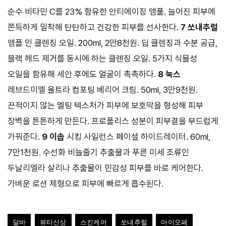
순수 비타민 C를 23% 함유한 안티에이징 앰풀. 늘어진 피부에
쫀득하게 밀착해 탄탄하고 건강한 피부를 선사한다.
7 쏘내추럴
앰플 인 클렌징 오일. 200ml, 2만8천원. 딥 클렌징과 수분 공급,
블랙 헤드 제거를 동시에 하는 클렌징 오일. 5가지 식물성
오일을 함유해 세안 후에도 얼굴이 촉촉하다.
8 눅스
레브드미엘 울트라 컴포팅 베리어 크림. 50ml, 3만9천원.
끈적이지 않는 멜팅 텍스처가 피부에 보호막을 형성해 피부
장벽을 튼튼하게 만든다. 프로폴리스 성분이 피부결을 부드럽게
가꿔준다.
9 이솝
시킹 사일런스 페이셜 하이드레이터. 60ml,
7만1천원. 수선화 비늘줄기 추출물과 푸른 미세 조류인
두날리엘라 살리나 추출물이 민감성 피부를 바로 케어한다.
가벼운 로션 제형으로 피부에 빠르게 흡수된다.
달바
뷰티신상
스킨케어
쏘내추럴
아이오페