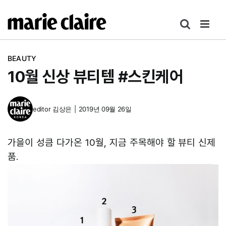
콘
텐
츠
로
BEAUTY
건
10월 신상 뷰티템 #스킨케어
너
뛰
기
editor
김상은
|
2019년 09월 26일
가을이 성큼 다가온 10월, 지금 주목해야 할 뷰티 신제
품.