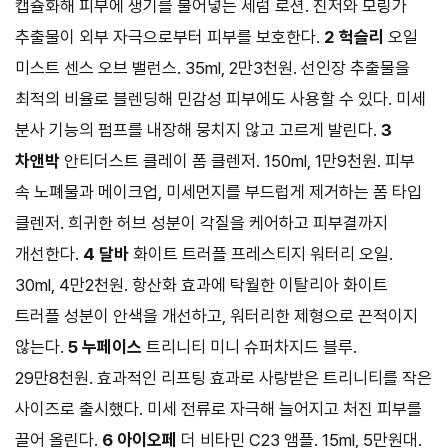
캡슐화해 피부에 생기를 불어넣는 세럼 로션. 진저와 모링가
추출물이 외부 자극으로부터 피부를 보호한다.
2 헉슬리
오일
미스트 센스 오브 밸런스. 35ml, 2만3천원. 선인장 추출물을
최적의 비율로 블렌딩해 민감성 피부에도 사용할 수 있다. 미세
분사 기능의 펌프를 내장해 뭉치지 않고 고르게 발린다.
3
차앤박
안티더스트 클레이 폼 클렌저. 150ml, 1만9천원. 피부
속 노폐물과 메이크업, 미세먼지를 부드럽게 제거하는 폼 타입
클렌저. 희귀한 허브 성분이 각질을 케어하고 피부결까지
개선한다.
4 달바
화이트 트러플 프레스티지 워터리 오일.
30ml, 4만2천원. 항산화 효과에 탁월한 이탈리아 화이트
트러플 성분이 안색을 개선하고, 워터리한 제형으로 끈적이지
않는다.
5 누페이스
트리니티 미니 슈퍼차지드 블루.
29만8천원. 효과적인 리프팅 효과로 사랑받은 트리니티를 작은
사이즈로 출시했다. 미세 전류로 자극해 늘어지고 처진 피부를
끌어 올린다.
6 아이오페
더 비타민 C23 앰플. 15ml, 5만원대.