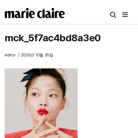
콘
텐
츠
로
mck_5f7ac4bd8a3e0
건
너
뛰
editor
|
2020년 10월 05일
기