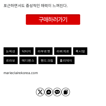
포근하면서도 중성적인 매력이 느껴진다.
논픽션
닥터지
라부르켓
라뷔게르
록시땅
르라보
메디펜스
핸드크림
홀리데이
marieclairekorea.com