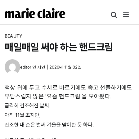
콘
텐
츠
로
BEAUTY
건
매일매일 써야 하는 핸드크림
너
뛰
기
editor
안 서연
|
2020년 11월 02일
책상 위에 두고 수시로 바르기에도 좋고 선물하기에도
부담스럽지 않은 '요즘 핸드크림'을 모아봤다.
급격히 건조해진 날씨.
아직 11월 초지만,
건조한 내 손은 벌써 겨울을 맞이한 듯 하다.