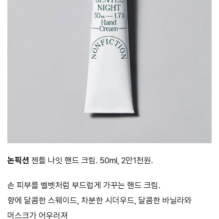
논픽션
젠틀 나잇 핸드 크림. 50ml, 2만1천원.
손 피부를 벨벳처럼 부드럽게 가꾸는 핸드 크림.
향에 달콤한 스웨이드, 차분한 시더우드, 달콤한 바닐라와
머스크가 어우러져