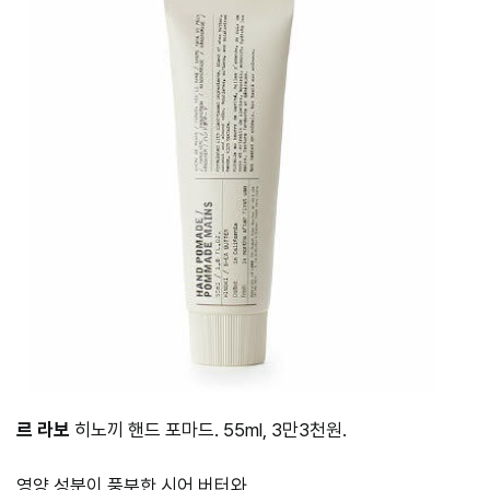
르 라보
히노끼 핸드 포마드. 55ml, 3만3천원.
영양 성분이 풍부한 시어 버터와