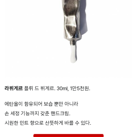
라뷔게르
플뤼 드 뷔게르. 30ml, 1만5천원.
에탄올이 함유되어 보습 뿐만 아니라
손 세정 기능까지 갖춘 핸드크림.
시원한 민트 향으로 산뜻하게 바를 수 있다.