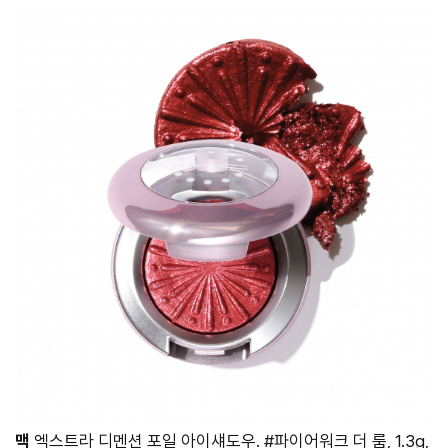
맥
엑스트라 디멘션 포일 아이섀도우. #파이어워크 더 룸, 1.3g,