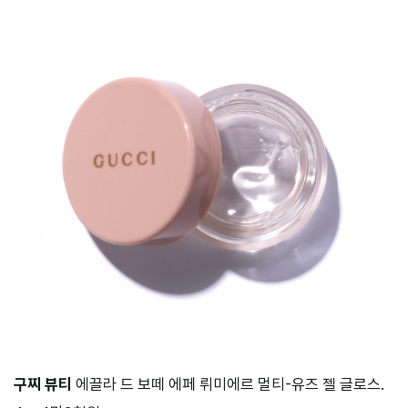
구찌 뷰티
에끌라 드 보떼 에페 뤼미에르 멀티-유즈 젤 글로스.