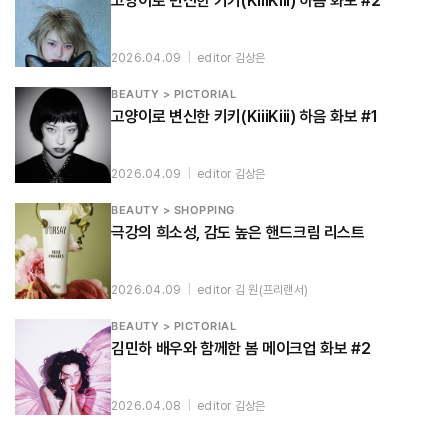
고양이로 변신한 키키(KiiiKiii) 하음 화보 #2
2026.04.09
|
editor 김상은
BEAUTY > PICTORIAL
고양이로 변신한 키키(KiiiKiii) 하음 화보 #1
2026.04.09
|
editor 김상은
BEAUTY > SHOPPING
극강의 희소성, 감도 높은 핸드크림 리스트
2026.04.09
|
editor 김 원(프리랜서)
BEAUTY > PICTORIAL
김민하 배우와 함께한 봄 메이크업 화보 #2
2026.04.08
|
editor 김상은