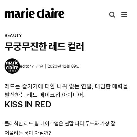
콘
텐
츠
로
BEAUTY
건
무궁무진한 레드 컬러
너
뛰
기
editor
김상은
|
2020년 12월 09일
레드를 즐기기에 더할 나위 없는 연말, 대담한 매력을
발산하는 레드 메이크업 아이디어.
KISS IN RED
클래식한 레드 립 메이크업은 연말 파티 무드와 가장 잘
어울리는 룩이 아닐까?