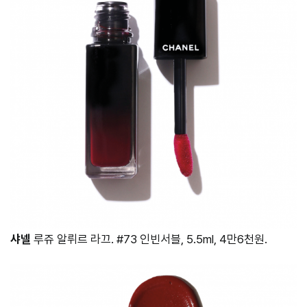
샤넬
루쥬 알뤼르 라끄. #73 인빈서블, 5.5ml, 4만6천원.