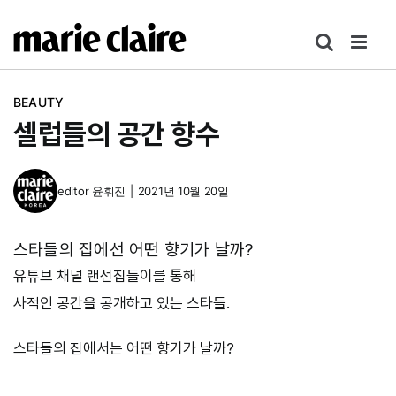
콘
텐
츠
로
BEAUTY
건
셀럽들의 공간 향수
너
뛰
기
editor
윤휘진
|
2021년 10월 20일
스타들의 집에선 어떤 향기가 날까?
유튜브 채널 랜선집들이를 통해
사적인 공간을 공개하고 있는 스타들.
스타들의 집에서는 어떤 향기가 날까?