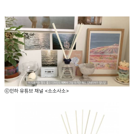
ⓒ민하 유튜브 채널 <소소사소>