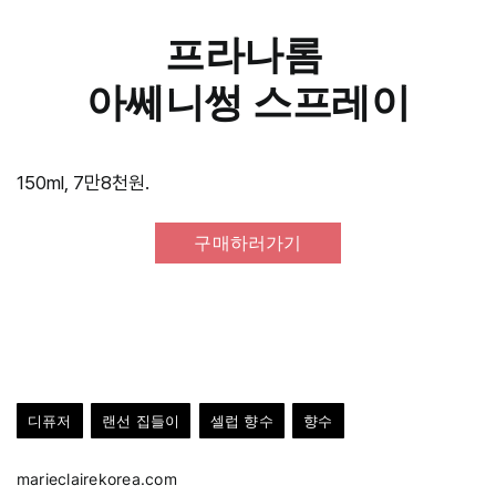
프라나롬
아쎄니썽 스프레이
150ml, 7만8천원.
구매하러가기
디퓨저
랜선 집들이
셀럽 향수
향수
marieclairekorea.com