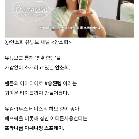
ⓒ안소희 유튜브 채널 <안소희>
유튜브를 통해 ‘찐취향템’을
가감없이 소개하고 있는
안소희
.
팬들의 아이디어로
#솧찐템
이라는
귀여운 타이틀까지 만들어졌다.
유칼립투스 베이스의 허브 향이 좋아
패프릭을 비롯해 집안 어디든사용한다는
프라나롬 아쎄니썽 스프레이.