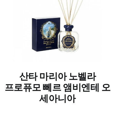
산타 마리아 노벨라
프로퓨모 뻬르 앰비엔테 오
세아니아