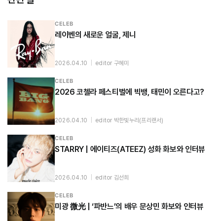
CELEB
레이벤의 새로운 얼굴, 제니
2026.04.10
|
editor 구혜미
CELEB
2026 코첼라 페스티벌에 빅뱅, 태민이 오른다고?
2026.04.10
|
editor 박한빛누리(프리랜서)
CELEB
STARRY | 에이티즈(ATEEZ) 성화 화보와 인터뷰
2026.04.10
|
editor 김선희
CELEB
미광 微光 | ‘파반느’의 배우 문상민 화보와 인터뷰