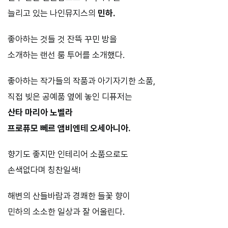
늘리고 있는 나인뮤지스의
민하.
좋아하는 것들 것 잔뜩 꾸민 방을
소개하는 랜선 룸 투어를 소개했다.
좋아하는 작가들의 작품과 아기자기한 소품,
직접 빚은 공예품 옆에 놓인 디퓨저는
산타 마리아 노벨라
프로퓨모 뻬르 앰비엔테 오세아니아.
향기도 좋지만 인테리어 소품으로도
손색없다며 칭찬일색!
해변의 산들바람과 경쾌한 들꽃 향이
민하의 소소한 일상과 잘 어울린다.