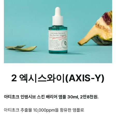
2 엑시스와이(AXIS-Y)
아티초크 인텐시브 스킨 배리어 앰플 30ml, 2만8천원.
아티초크 추출물 10,000ppm을 함유한 앰플로