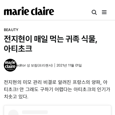
콘
텐
츠
로
BEAUTY
건
전지현이 매일 먹는 귀족 식물,
너
뛰
아티초크
기
editor
성 보람(프리랜서)
|
2021년 11월 01일
전지현의 미모 관리 비결로 알려진 프랑스의 양파, 아
티초크! 안 그래도 구하기 어렵다는 아티초크의 인기가
치솟고 있다.