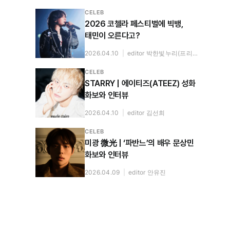
CELEB
2026 코첼라 페스티벌에 빅뱅,
태민이 오른다고?
2026.04.10
|
editor 박한빛누리(프리랜서)
CELEB
STARRY | 에이티즈(ATEEZ) 성화
화보와 인터뷰
2026.04.10
|
editor 김선희
CELEB
미광 微光 | ‘파반느’의 배우 문상민
화보와 인터뷰
2026.04.09
|
editor 안유진