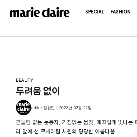
콘
텐
SPECIAL
FASHION
츠
로
건
너
뛰
기
BEAUTY
두려움 없이
editor
김현민
|
2023년 02월 22일
흔들림 없는 눈동자, 거침없는 몸짓, 매끄럽게 빛나는 
라 앞에 선 르세라핌 채원의 당당한 아름다움.