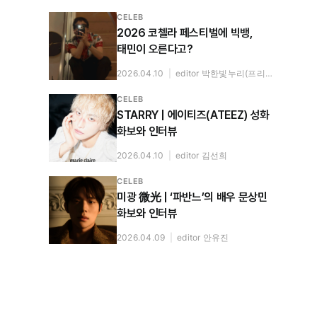
CELEB
2026 코첼라 페스티벌에 빅뱅,
태민이 오른다고?
2026.04.10
|
editor 박한빛누리(프리랜서)
CELEB
STARRY | 에이티즈(ATEEZ) 성화
화보와 인터뷰
2026.04.10
|
editor 김선희
CELEB
미광 微光 | ‘파반느’의 배우 문상민
화보와 인터뷰
2026.04.09
|
editor 안유진