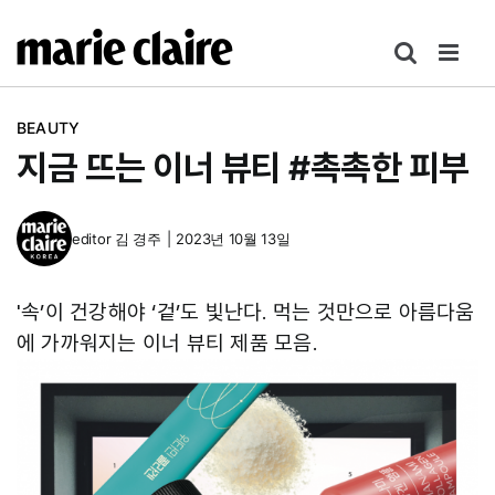
콘
텐
츠
로
BEAUTY
건
지금 뜨는 이너 뷰티 #촉촉한 피부
너
뛰
기
editor
김 경주
|
2023년 10월 13일
'속’이 건강해야 ‘겉’도 빛난다. 먹는 것만으로 아름다움
에 가까워지는 이너 뷰티 제품 모음.