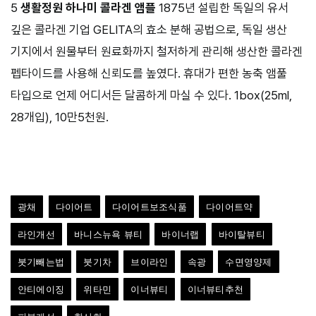
5
생활정원 하나미 콜라겐 앰플
1875년 설립한 독일의 유서
깊은 콜라겐 기업 GELITA의 효소 분해 공법으로, 독일 생산
기지에서 원물부터 원료화까지 철저하게 관리해 생산한 콜라겐
펩타이드를 사용해 신뢰도를 높였다. 휴대가 편한 농축 앰풀
타입으로 언제 어디서든 달콤하게 마실 수 있다. 1box(25ml,
28개입), 10만5천원.
광채
다이어트
다이어트보조식품
다이어트약
라인개선
바니스뉴욕 뷰티
바이너랩
바이탈뷰티
붓기빼는법
붓기차
브이라인
속광
수면영양제
안티에이징
위타민
이너뷰티
이너뷰티추천