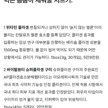
력은 촘촘히 채워줄 치트키.
1
위타민
콜라겐
변질되거나 상하지 않아 ‘늙지 않는 멜론’이라
불리는 칸탈로프 멜론 효소를 듬뿍 담았다. 콜라겐 효과를
입증하는 임상 연구 대부분을 진행하는 베리솔 콜라겐 성분을
1500mg 함유했다. 물 없이 씹어 먹어도 되기 때문에 어떤
상황에서도 관리가 가능하다. 1box(3g, 30개입), 5만9천원.
2
바이탈뷰티
슈퍼콜라겐 구미
슈퍼콜라겐 구미의 주원료인
AP콜라겐효소분해펩타이드는 아모레퍼시픽의 기술로 만든
국내 최초 식약처 기능성 인정 콜라겐이다. 인체 적용 시험에서
국내 최다 피부 지표 개선 효과를 인정받았다. 파우치 타입이라
구미끼리 엉겨 붙지 않고, 지퍼백이 있어 위생적이다.
1box(40g, 5개입), 2만5천원.