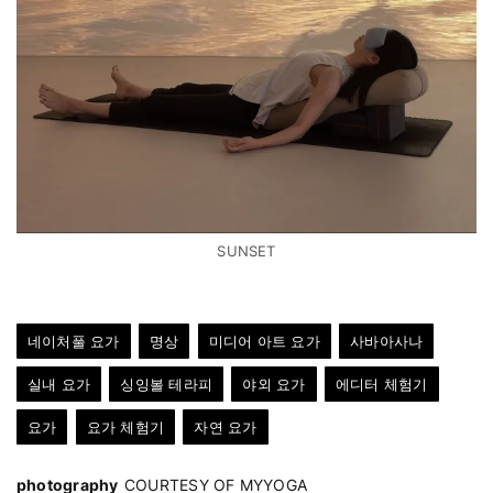
SUNSET
네이처풀 요가
명상
미디어 아트 요가
사바아사나
실내 요가
싱잉볼 테라피
야외 요가
에디터 체험기
요가
요가 체험기
자연 요가
photography
COURTESY OF MYYOGA