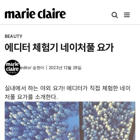
콘
텐
츠
로
BEAUTY
건
에디터 체험기 네이처풀 요가
너
뛰
기
editor
송현아
|
2023년 12월 28일
실내에서 하는 야외 요가! 에디터가 직접 체험한 네이
처풀 요가를 소개한다.