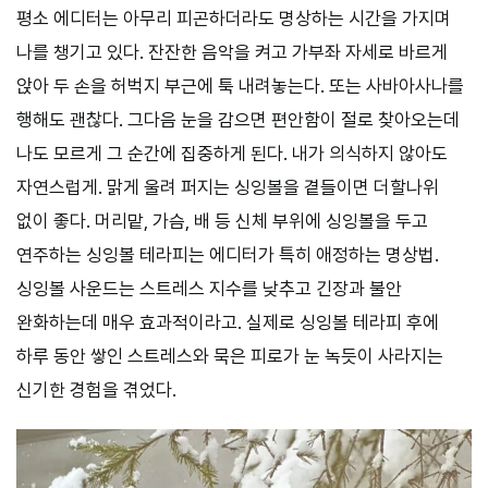
평소 에디터는 아무리 피곤하더라도 명상하는 시간을 가지며
나를 챙기고 있다. 잔잔한 음악을 켜고 가부좌 자세로 바르게
앉아 두 손을 허벅지 부근에 툭 내려놓는다. 또는 사바아사나를
행해도 괜찮다. 그다음 눈을 감으면 편안함이 절로 찾아오는데
나도 모르게 그 순간에 집중하게 된다. 내가 의식하지 않아도
자연스럽게. 맑게 울려 퍼지는 싱잉볼을 곁들이면 더할나위
없이 좋다. 머리맡, 가슴, 배 등 신체 부위에 싱잉볼을 두고
연주하는 싱잉볼 테라피는 에디터가 특히 애정하는 명상법.
싱잉볼 사운드는 스트레스 지수를 낮추고 긴장과 불안
완화하는데 매우 효과적이라고. 실제로 싱잉볼 테라피 후에
하루 동안 쌓인 스트레스와 묵은 피로가 눈 녹듯이 사라지는
신기한 경험을 겪었다.