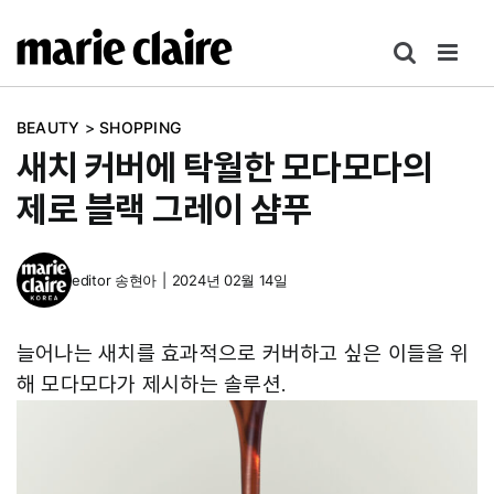
콘
텐
츠
로
BEAUTY
>
SHOPPING
건
새치 커버에 탁월한 모다모다의
너
뛰
제로 블랙 그레이 샴푸
기
editor
송현아
|
2024년 02월 14일
늘어나는 새치를 효과적으로 커버하고 싶은 이들을 위
해 모다모다가 제시하는 솔루션.