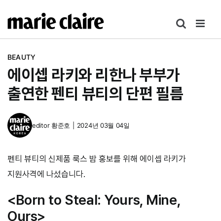
콘
텐
츠
로
BEAUTY
건
에이셉 라키와 리한나 부부가
너
뛰
출연한 펜티 뷰티의 단편 필름
기
editor
황준호
|
2024년 03월 04일
펜티 뷰티의 신제품 룩스 밤 홍보를 위해 에이셉 라키가
지원사격에 나섰습니다.
<Born to Steal: Yours, Mine,
Ours>