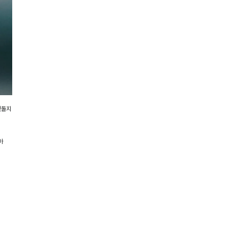
겉돌지
아