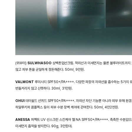
(위부터)
SULWHASOO
상백톤업선크림. 적외선과 미세먼지는 물론 블루라이트까지 도
않고 피부 톤을 균일하게 정돈해준다. 50ml, 9만원.
VALMONT
루미시티 SPF50+/PA++++. 다양한 파장의 자외선을 흡수하는 5가지
번들거리지 않고 산뜻하다. 30ml, 31만원.
OHUI
데이쉴드 선퀴드 SPF50+/PA++++. 자외선 차단 기능뿐 아니라 외부 유해 환
히알루키퍼 콤플렉스 등이 피부 수분 장벽 케어에 관여한다. 50ml, 4만2천원.
ANESSA
퍼펙트 UV 선스크린 스킨케어 젤 NA SPF50+/PA++++. 촉촉한 수분
미세먼지 흡착을 방지한다. 90g, 3만원대.