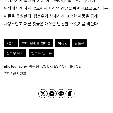
흘러가기에 절대적 ‘기준’이 무색하다. 팁토우는 구태여
완벽해지려 하지 않으면서 자신의 강점을 매력적으로 드러내는
이들을 응원한다. 팁토우가 섬세하게 고안한 제품을 통해
사랑스럽고 때론 짓궂은 매력을 발산할 수 있기를 바란다.
K뷰티
뷰티 브랜드 인터뷰
이상빈
팁토우
팁토우 대표
팁토우 인터뷰
photography
박종원, COURTESY OF TIPTOE
2024년 8월호