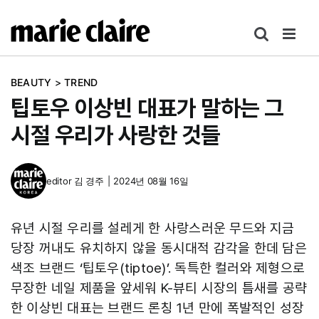
콘
텐
츠
로
BEAUTY
>
TREND
건
팁토우 이상빈 대표가 말하는 그
너
뛰
시절 우리가 사랑한 것들
기
editor
김 경주
|
2024년 08월 16일
유년 시절 우리를 설레게 한 사랑스러운 무드와 지금
당장 꺼내도 유치하지 않을 동시대적 감각을 한데 담은
색조 브랜드 ‘팁토우(tiptoe)’. 독특한 컬러와 제형으로
무장한 네일 제품을 앞세워 K-뷰티 시장의 틈새를 공략
한 이상빈 대표는 브랜드 론칭 1년 만에 폭발적인 성장