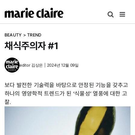
콘
텐
츠
로
BEAUTY
>
TREND
건
채식주의자 #1
너
뛰
기
editor
김상은
|
2024년 12월 09일
보다 발전한 기술력을 바탕으로 안정된 기능을 갖추고
하나의 영양학적 트렌드가 된 ‘식물성’ 열풍에 대한 고
찰.