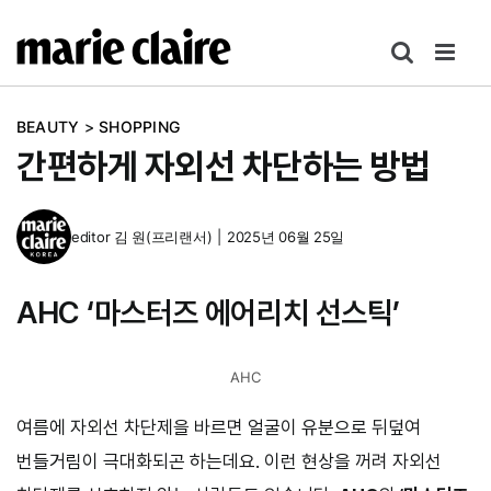
콘
텐
츠
로
BEAUTY
>
SHOPPING
건
간편하게 자외선 차단하는 방법
너
뛰
기
editor
김 원(프리랜서)
|
2025년 06월 25일
AHC ‘마스터즈 에어리치 선스틱’
AHC
여름에 자외선 차단제을 바르면 얼굴이 유분으로 뒤덮여
번들거림이 극대화되곤 하는데요. 이런 현상을 꺼려 자외선