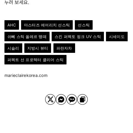
누려 보세요.
AHC
마스터즈 에어리치 선스틱
선스틱
쉬뻬 스틱 쏠레르 뗑떼
스킨 퍼펙토 핑크 UV 스틱
시세이도
시슬리
지방시 뷰티
파란자차
퍼펙트 선 프로텍터 클리어 스틱
marieclairekorea.com