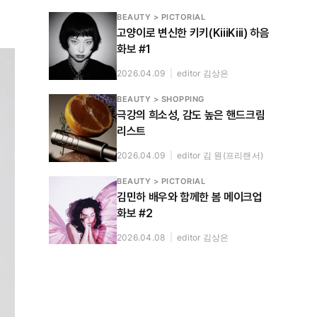
BEAUTY > PICTORIAL
고양이로 변신한 키키(KiiiKiii) 하음
화보 #1
2026.04.09
|
editor 김상은
BEAUTY > SHOPPING
극강의 희소성, 감도 높은 핸드크림
리스트
2026.04.09
|
editor 김 원(프리랜서)
BEAUTY > PICTORIAL
김민하 배우와 함께한 봄 메이크업
화보 #2
2026.04.08
|
editor 김상은