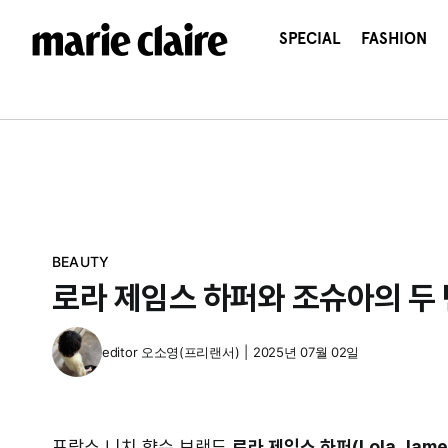
콘
텐
SPECIAL
FASHION
츠
로
건
너
뛰
기
BEAUTY
로라 제임스 하퍼와 조슈아의 두 
editor
오소영(프리랜서)
|
2025년 07월 02일
프랑스 니치 향수 브랜드
로라 제임스 하퍼(Lola James