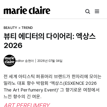
콘
텐
츠
로
BEAUTY
>
TREND
건
뷰티 에디터의 다이어리: 엑상스
너
뛰
2026
기
editor
송현아
|
2026년 07월 04일
전 세계 아티스틱 퍼퓨머리 브랜드가 한자리에 모이는
밀라노 대표 향수 박람회 ‘엑상스(ESXENCE 2026
The Art Perfumery Event)’ 그 향기로운 여정에서
느낀 향수의 긴 여운.
ART PERFUMERY