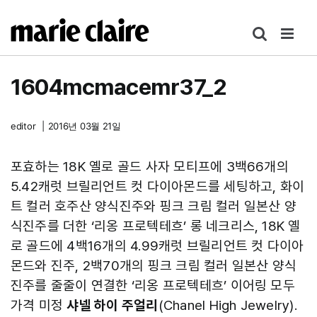
콘
텐
츠
로
1604mcmacemr37_2
건
너
뛰
editor
|
2016년 03월 21일
기
포효하는 18K 옐로 골드 사자 모티프에 3백66개의
5.42캐럿 브릴리언트 컷 다이아몬드를 세팅하고, 화이
트 컬러 호주산 양식진주와 핑크 크림 컬러 일본산 양
식진주를 더한 ‘리옹 프로텍테흐’ 롱 네크리스, 18K 옐
로 골드에 4백16개의 4.99캐럿 브릴리언트 컷 다이아
몬드와 진주, 2백70개의 핑크 크림 컬러 일본산 양식
진주를 줄줄이 연결한 ‘리옹 프로텍테흐’ 이어링 모두
가격 미정
샤넬 하이 주얼리
(Chanel High Jewelry).