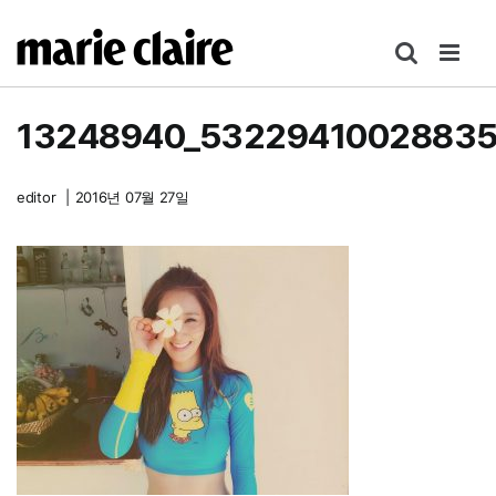
콘
텐
츠
로
13248940_53229410028835
건
너
뛰
editor
|
2016년 07월 27일
기