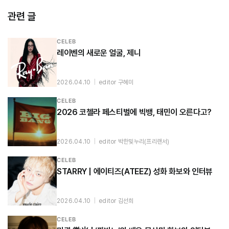
관련 글
CELEB
레이벤의 새로운 얼굴, 제니
2026.04.10
|
editor 구혜미
CELEB
2026 코첼라 페스티벌에 빅뱅, 태민이 오른다고?
2026.04.10
|
editor 박한빛누리(프리랜서)
CELEB
STARRY | 에이티즈(ATEEZ) 성화 화보와 인터뷰
2026.04.10
|
editor 김선희
CELEB