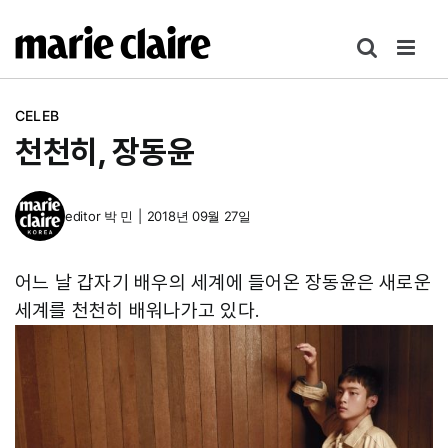
콘
텐
츠
로
CELEB
건
천천히, 장동윤
너
뛰
기
editor
박 민
|
2018년 09월 27일
어느 날 갑자기 배우의 세계에 들어온 장동윤은 새로운
세계를 천천히 배워나가고 있다.