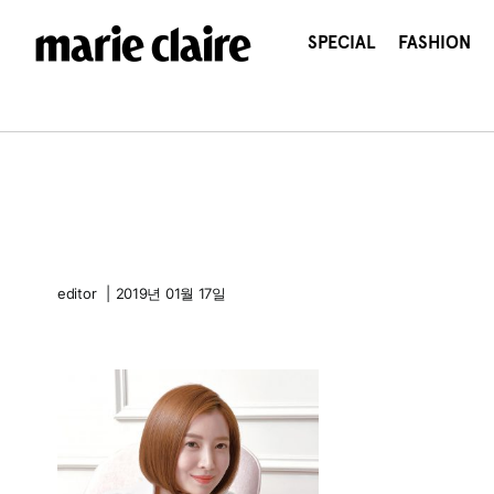
콘
텐
SPECIAL
FASHION
츠
로
건
너
뛰
기
editor
|
2019년 01월 17일