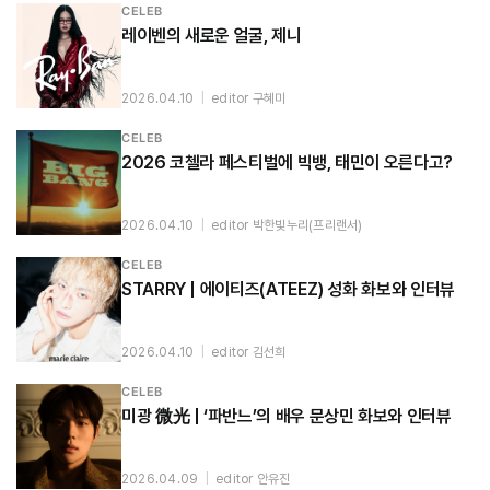
CELEB
레이벤의 새로운 얼굴, 제니
2026.04.10
|
editor 구혜미
CELEB
2026 코첼라 페스티벌에 빅뱅, 태민이 오른다고?
2026.04.10
|
editor 박한빛누리(프리랜서)
CELEB
STARRY | 에이티즈(ATEEZ) 성화 화보와 인터뷰
2026.04.10
|
editor 김선희
CELEB
미광 微光 | ‘파반느’의 배우 문상민 화보와 인터뷰
2026.04.09
|
editor 안유진