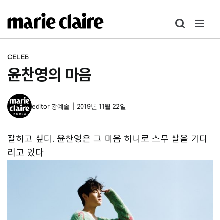
콘
텐
츠
로
CELEB
건
윤찬영의 마음
너
뛰
기
editor
강예솔
|
2019년 11월 22일
잘하고 싶다. 윤찬영은 그 마음 하나로 스무 살을 기다
리고 있다