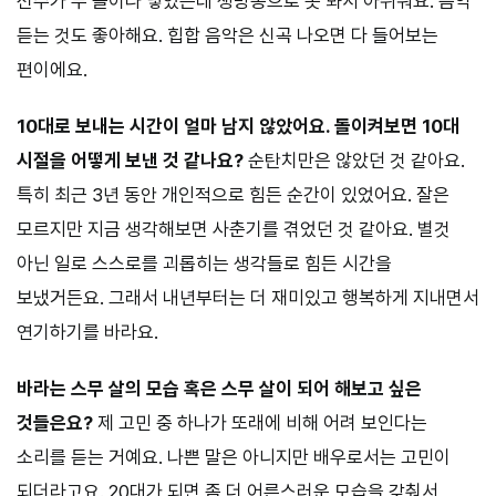
선수가 두 골이나 넣었는데 생방송으로 못 봐서 아쉬워요. 음악
듣는 것도 좋아해요. 힙합 음악은 신곡 나오면 다 들어보는
편이에요.
10대로 보내는 시간이 얼마 남지 않았어요. 돌이켜보면 10대
시절을 어떻
게 보낸 것 같나요?
순탄치만은 않았던 것 같아요.
특히 최근 3년 동안 개인적으로 힘든 순간이 있었어요. 잘은
모르지만 지금 생각해보면 사춘기를 겪었던 것 같아요. 별것
아닌 일로 스스로를 괴롭히는 생각들로 힘든 시간을
보냈거든요. 그래서 내년부터는 더 재미있고 행복하게 지내면서
연기하기를 바라요.
바라는 스무 살의 모습 혹은 스무 살이 되어 해보고 싶은
것들은요?
제 고민 중 하나가 또래에 비해 어려 보인다는
소리를 듣는 거예요. 나쁜 말은 아니지만 배우로서는 고민이
되더라고요. 20대가 되면 좀 더 어른스러운 모습을 갖춰서